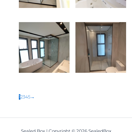
1
2
3
4
5
→
Sealed Box | Copyright © 2026 SealedBox