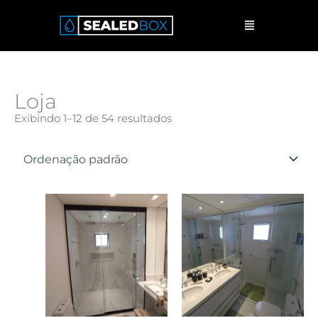
Ir
Menu
para
o
conteúdo
Loja
Exibindo 1–12 de 54 resultados