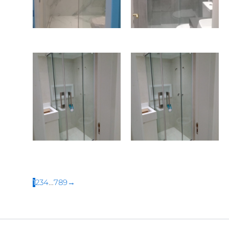
1
2
3
4
…
7
8
9
→