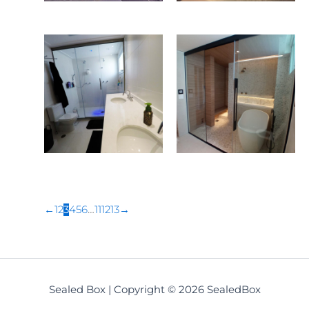
←
1
2
3
4
5
6
…
11
12
13
→
Sealed Box | Copyright © 2026 SealedBox