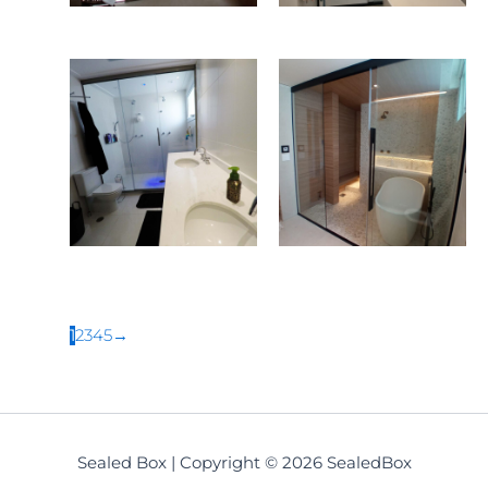
1
2
3
4
5
→
Sealed Box | Copyright © 2026 SealedBox