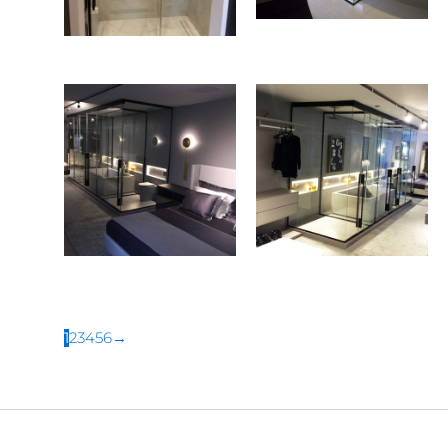
1
2
3
4
5
6
→