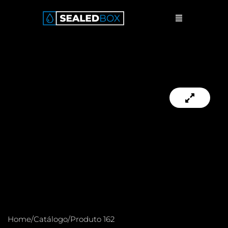
Ir
Menu
para
o
conteúdo
Home
/
Catálogo
/
Produto 162